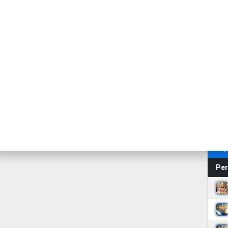
Top
Per