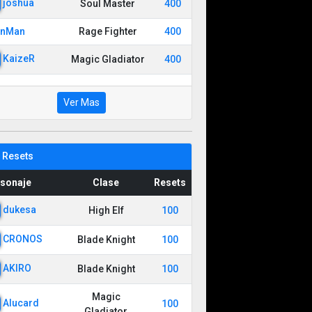
joshua
Soul Master
400
onMan
Rage Fighter
400
KaizeR
Magic Gladiator
400
Ver Mas
 Resets
sonaje
Clase
Resets
dukesa
High Elf
100
CRONOS
Blade Knight
100
AKIRO
Blade Knight
100
Magic
Alucard
100
Gladiator