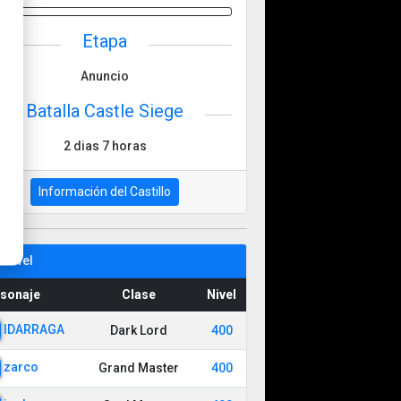
Etapa
Anuncio
Batalla Castle Siege
2 dias 7 horas
Información del Castillo
 Level
sonaje
Clase
Nivel
IDARRAGA
Dark Lord
400
zarco
Grand Master
400