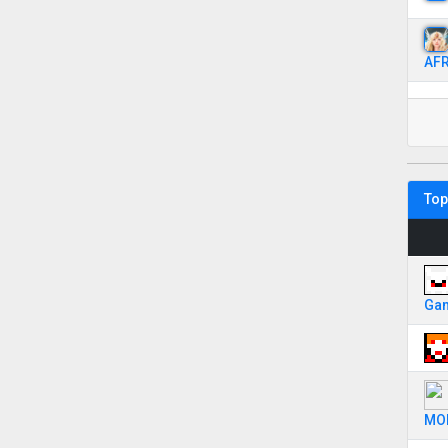
AFR
Top
Ga
MO