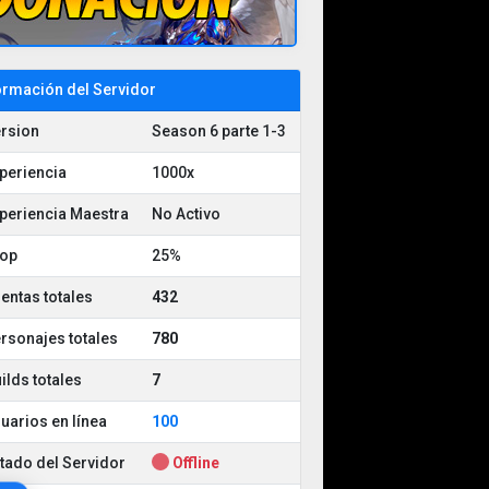
ormación del Servidor
rsion
Season 6 parte 1-3
periencia
1000x
periencia Maestra
No Activo
op
25%
entas totales
432
rsonajes totales
780
ilds totales
7
uarios en línea
100
Offline...
tado del Servidor
Offline