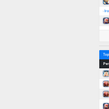
Ir
Top
Per