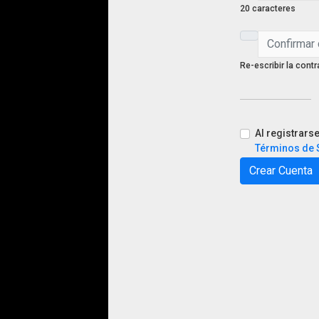
20 caracteres
Re-escribir la cont
Al registrars
Términos de 
Crear Cuenta