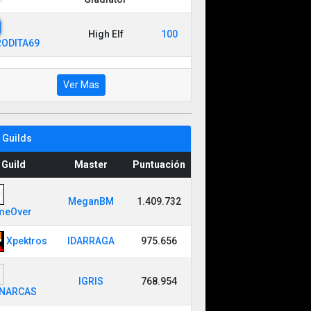
High Elf
100
ODITA69
Ver Mas
 Guilds
Guild
Master
Puntuación
MeganBM
1.409.732
meOver
Xpektros
IDARRAGA
975.656
IGRIS
768.954
NARCAS