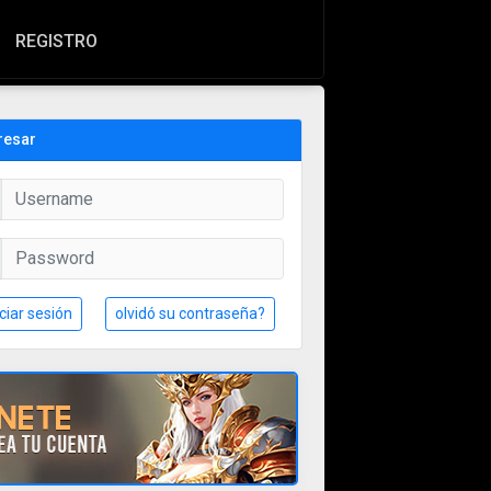
REGISTRO
resar
iciar sesión
olvidó su contraseña?