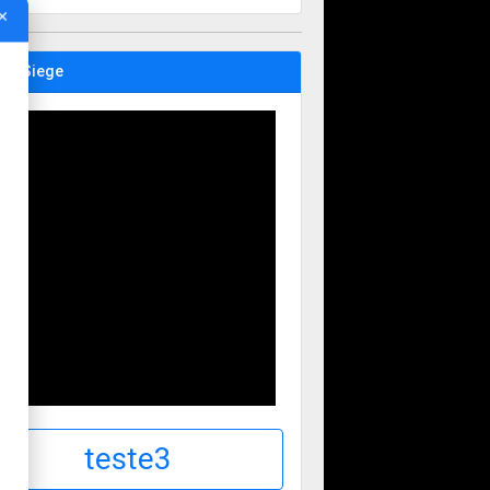
×
tle Siege
teste3